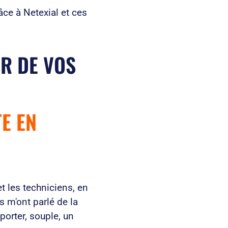
âce à Netexial et ces
UR DE VOS
TE EN
et les techniciens, en
ls m'ont parlé de la
porter, souple, un