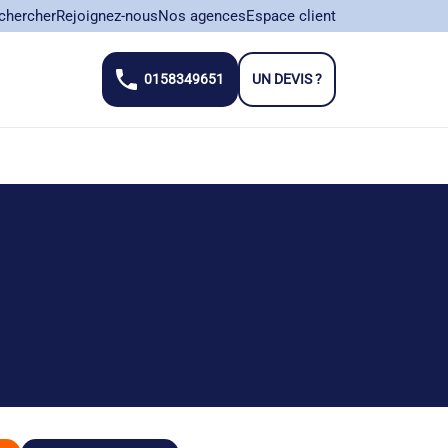
chercher
Rejoignez-nous
Nos agences
Espace client
0158349651
UN DEVIS ?
close