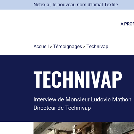
Aller
Netexial, le nouveau nom d'Initial Textile
au
contenu
A PRO
principal
Accueil
Témoignages
Technivap
Fil
d'Ariane
TECHNIVAP
Interview de Monsieur Ludovic Mathon
Directeur de Technivap