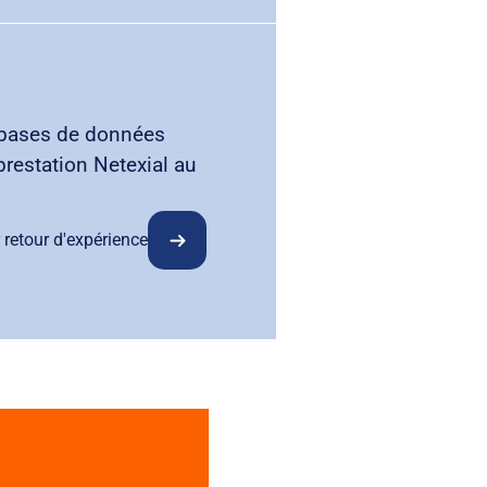
bases de données
prestation Netexial au
 retour d'expérience