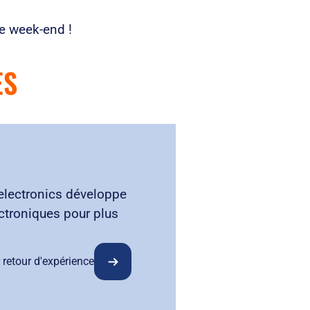
le week-end !
ES
electronics développe
ctroniques pour plus
 retour d'expérience