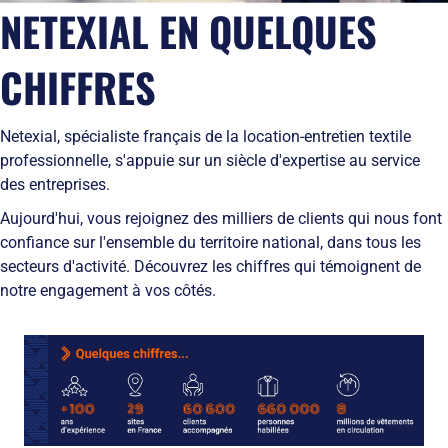
Solutions
NETEXIAL EN QUELQUES
locales
domicile
Netexial
de
Métiers du
Hôtellerie
des
en
stockage
service
tenues
quelques
CHIFFRES
Tapis
de
chiffres
Hygiène
travail
Nous
Fontaines
L’engagement
rejoindre
à
Netexial, spécialiste français de la location-entretien textile
de
Nos
eau
professionnelle, s'appuie sur un siècle d'expertise au service
service
agences
Vêtement
L’innovation
Ils
des entreprises.
Salles
textile
nous
Propres
Aujourd'hui, vous rejoignez des milliers de clients qui nous font
Les
font
confiance sur l'ensemble du territoire national, dans tous les
équipements
confiance
de
RSE
secteurs d'activité. Découvrez les chiffres qui témoignent de
protection
et
notre engagement à vos côtés.
individuelle
développement
Entretien
durable
des
Le
EPI
recyclage
et
chez
obligations
Netexial
employeurs
Actualités