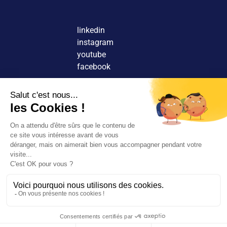
linkedin
instagram
youtube
facebook
Nous contacter
Découvrir nos agences
Rejoindre nos équipes
© 2026 Tous droits réservés.
FR
EN
Rechercher
Mentions légales
Rejoignez-
Politique de confidentialité
nous
Nos agences
Politique de cookies
Espace client