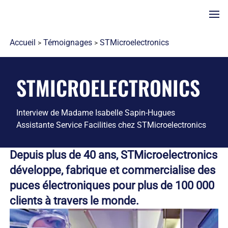
Aller
close
au
contenu
principal
Accueil
Témoignages
STMicroelectronics
Fil
A
d'Ariane
PROPOS
DE
STMICROELECTRONICS
NOUS
SECTEURS
LA
D'ACTIVITÉ
Interview de Madame Isabelle Sapin-Hugues
LOCATION
NOS
ENTRETIEN
NOS
COLLECTIONS
Assistante Service Facilities chez STMicroelectronics
À
SECTEURS
SERVICES
Les
PROPOS
D'ACTIVITÉS
avantages
Depuis plus de 40 ans, STMicroelectronics
DE
Vêtements
Industrie
Commerces
de
0158349651
alimentaires
NETEXIAL
EPI
développe, fabrique et commercialise des
location-
Restauration
Salles propres
Linge
entretien
Notre
puces électroniques pour plus de 100 000
Secteur
Sidérurgie et
professionnel
UN
Risque
histoire
automobile
métallurgie
Vêtements
clients à travers le monde.
de
Pourquoi
Chimie et
Agroalimentaire
DEVIS
de
l'entretien
Netexial
pharmaceutique
travail
?
à
?
Collectivités
Paramédical