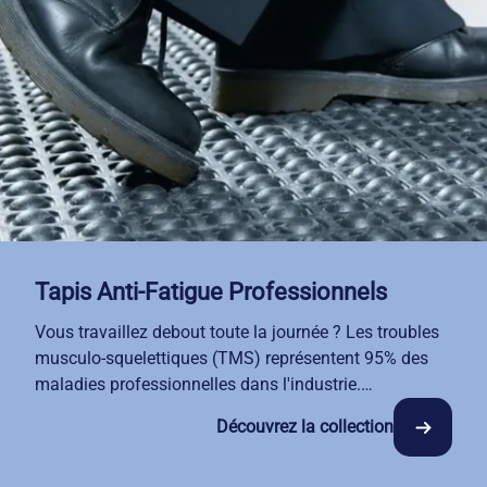
soigné.
Grâce à notre service de location-entretien, vos
espaces restent propres en toute circonstance. Profitez
d'une formule tout compris : livraison, nettoyage
professionnel et remplacement régulier.
Tapis Anti-Fatigue Professionnels
Vous travaillez debout toute la journée ? Les troubles
musculo-squelettiques (TMS) représentent 95% des
maladies professionnelles dans l'industrie.
Nos tapis anti-fatigue, disponibles en location-
Découvrez la collection
entretien, sont conçus pour réduire les contraintes
posturales : ils stimulent la circulation sanguine et