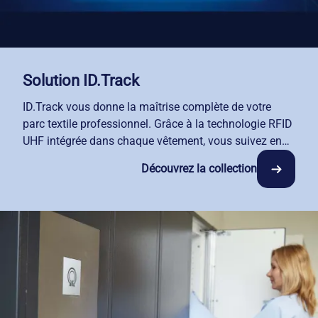
Solution ID.Track
ID.Track vous donne la maîtrise complète de votre
parc textile professionnel. Grâce à la technologie RFID
UHF intégrée dans chaque vêtement, vous suivez en
temps réel le parcours de chaque tenue, de la collecte
Découvrez la collection
dans votre entreprise jusqu'à la livraison du linge
propre. Vos données de traçabilité sont accessibles
24/7 sur votre Espace Client dédié : date et heure de
collecte, prévision de livraison, type d'article,
attribution nominative, interventions spécifiques. Notre
service de location-entretien connecté vous fait gagner
un temps précieux et simplifie la gestion quotidienne
de vos équipements professionnels.