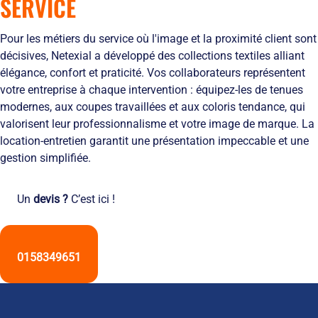
SERVICE
Solutions
locales
domicile
Netexial
de
Métiers du
Hôtellerie
des
en
stockage
service
Pour les métiers du service où l'image et la proximité client sont
tenues
quelques
Tapis
de
chiffres
décisives, Netexial a développé des collections textiles alliant
Hygiène
travail
Nous
élégance, confort et praticité. Vos collaborateurs représentent
Fontaines
L’engagement
rejoindre
votre entreprise à chaque intervention : équipez-les de tenues
à
de
Nos
modernes, aux coupes travaillées et aux coloris tendance, qui
eau
service
agences
Vêtement
valorisent leur professionnalisme et votre image de marque. La
L’innovation
Ils
Salles
location-entretien garantit une présentation impeccable et une
textile
nous
Propres
gestion simplifiée.
Les
font
équipements
confiance
de
RSE
Un
devis ?
C’est ici !
protection
et
individuelle
développement
Entretien
durable
des
Le
0158349651
EPI
recyclage
et
chez
obligations
Netexial
employeurs
Actualités