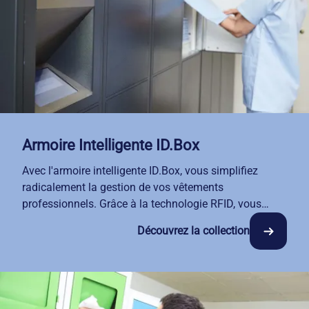
Armoire Intelligente ID.Box
Avec l'armoire intelligente ID.Box, vous simplifiez
radicalement la gestion de vos vêtements
professionnels. Grâce à la technologie RFID, vous
bénéficiez d'une traçabilité totale depuis la collecte du
Découvrez la collection
linge jusqu'à son retour. Vos équipes accèdent à leurs
tenues 24h/24, en toute autonomie. Notre solution de
location-entretien intègre le suivi automatique des
stocks et vous alerte en temps réel. L'armoire ID.Box
s'adapte à votre réalité terrain et libère du temps pour