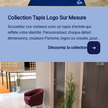
Collection Tapis Logo Sur Mesure
Accueillez vos visiteurs avec un tapis d'entrée qui
reflète votre identité. Personnalisez chaque détail :
dimensions, couleurs Pantone, logos ou visuels, pour
une parfaite harmonie avec votre décoration.
Découvrez la collection
Alliant esthétique et sécurité, nos tapis sur mesure
conservent toutes leurs propriétés techniques (anti-feu
et antistatiques)
Grâce à notre service de location-entretien, vos
espaces restent propres en toute circonstance. Profitez
d'une formule tout compris : livraison, nettoyage
professionnel et remplacement régulier.