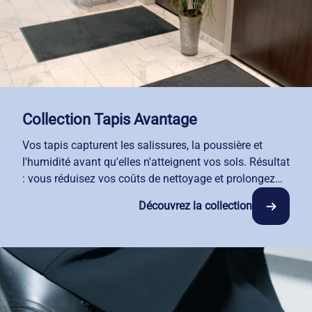
Collection Tapis Avantage
Vos tapis capturent les salissures, la poussière et
l'humidité avant qu'elles n'atteignent vos sols. Résultat
: vous réduisez vos coûts de nettoyage et prolongez
durablement la durée de vie de vos surfaces.
Découvrez la collection
La gamme Avantage est conçue pour répondre aux
exigences de sécurité les plus strictes : sa résistance
au feu et ses propriétés antistatiques garantissent une
utilisation sereine dans tous vos espaces. Sobres et
élégants, ces tapis s'harmonisent avec votre
environnement tout en conservant un aspect propre et