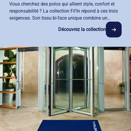
Vous cherchez des polos qui allient style, confort et
responsabilité ? La collection Fil'In répond à ces trois
exigences. Son tissu bi-face unique combine un
intérieur 100% coton pour votre confort et un extérieur
Découvrez la collection
en polyester recyclé issu de bouteilles plastique. Les
coloris restent vifs lavage après lavage grâce à notre
procédé de teinture avancé. Deux coupes sont
disponibles, mixte et féminine, pour s'adapter à toutes
les morphologies de vos équipes. Avec notre service
de location-entretien, vos polos restent impeccables et
vous gagnez du temps pour vous concentrer sur votre
métier.