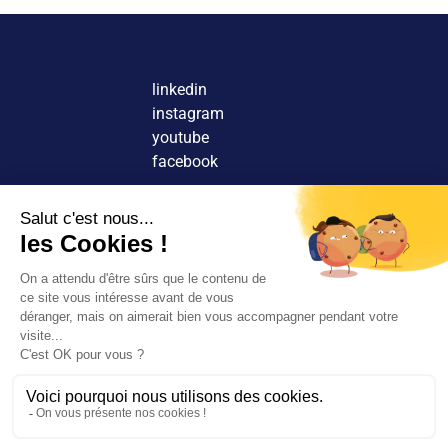
linkedin
instagram
youtube
facebook
Nous contacter
Découvrir nos agences
Rejoindre nos équipes
© 2026 Tous droits réservés.
FR
EN
Rechercher
Mentions légales
Rejoignez-
Politique de confidentialité
nous
Nos agences
Politique de cookies