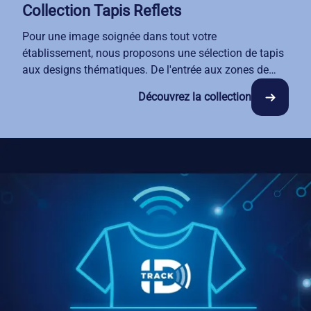
Collection Tapis Reflets
Pour une image soignée dans tout votre
établissement, nous proposons une sélection de tapis
aux designs thématiques. De l'entrée aux zones de
convivialité, nos tapis allient esthétique et
Découvrez la collection
fonctionnalité sans aucune contrainte de gestion pour
vous.
Choisissez parmi nos trois univers : Bienvenue, Bulles,
ou Eau & Café pour allier esthétique et propreté.
Conçus selon les normes incendie et antistatiques, ils
protègent vos espaces tout en sublimant votre
identité.
Grâce à notre service de location-entretien, vos
espaces restent propres en toute circonstance. Profitez
d'une formule tout compris : livraison, nettoyage
professionnel et remplacement régulier.