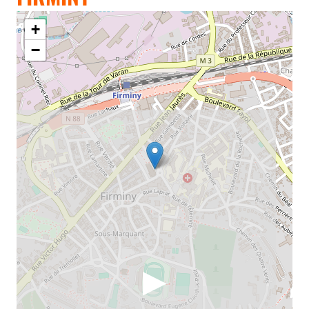
+
−
▶