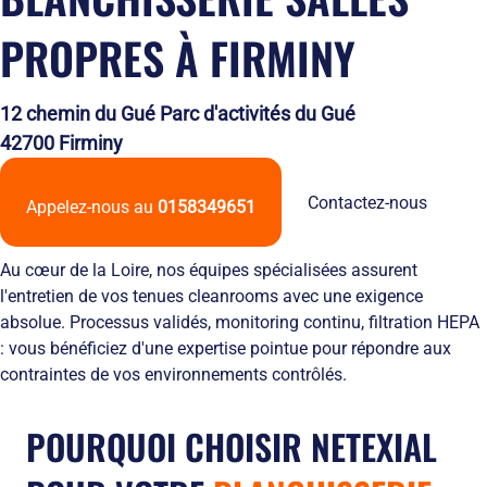
Solutions
locales
domicile
Netexial
de
Métiers du
Hôtellerie
PROPRES À FIRMINY
des
en
stockage
service
tenues
quelques
Tapis
de
chiffres
Hygiène
travail
Nous
12 chemin du Gué Parc d'activités du Gué
Fontaines
L’engagement
rejoindre
42700 Firminy
à
de
Nos
eau
service
agences
Vêtement
L’innovation
Ils
Contactez-nous
Appelez-nous au
0158349651
Salles
textile
nous
Propres
Les
font
équipements
confiance
Au cœur de la Loire, nos équipes spécialisées assurent
de
RSE
l'entretien de vos tenues cleanrooms avec une exigence
protection
et
absolue. Processus validés, monitoring continu, filtration HEPA
individuelle
développement
: vous bénéficiez d'une expertise pointue pour répondre aux
Entretien
durable
contraintes de vos environnements contrôlés.
des
Le
EPI
recyclage
et
chez
POURQUOI CHOISIR NETEXIAL
obligations
Netexial
employeurs
Actualités