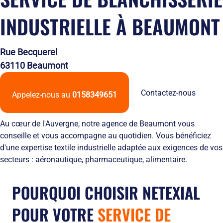
Solutions
locales
domicile
Netexial
de
Métiers du
Hôtellerie
INDUSTRIELLE À BEAUMONT
des
en
stockage
service
tenues
quelques
Tapis
de
chiffres
Hygiène
travail
Nous
Rue Becquerel
Fontaines
L’engagement
rejoindre
63110 Beaumont
à
de
Nos
eau
service
agences
Vêtement
L’innovation
Ils
Contactez-nous
Appelez-nous au
0158349651
Salles
textile
nous
Propres
Les
font
équipements
confiance
Au cœur de l'Auvergne, notre agence de Beaumont vous
de
RSE
conseille et vous accompagne au quotidien. Vous bénéficiez
protection
et
d'une expertise textile industrielle adaptée aux exigences de vos
individuelle
développement
secteurs : aéronautique, pharmaceutique, alimentaire.
Entretien
durable
des
Le
EPI
recyclage
POURQUOI CHOISIR NETEXIAL
et
chez
obligations
Netexial
POUR VOTRE
SERVICE DE
employeurs
Actualités