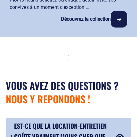
convives à un moment d'exception.
Composez des tables d'exception grâce à une gamme
Découvrez la collection
complète : nappes, napperons et serviettes s'adaptent
avec précision à toutes vos dimensions de tables.
Issue du savoir-faire des meilleurs tisseurs français,
cette collection garantit une qualité supérieure et un
confort au toucher particulièrement apprécié de vos
convives.
Avec notre service de location-entretien, votre linge
retrouve fraîcheur et douceur à chaque livraison.
VOUS AVEZ DES QUESTIONS ?
NOUS Y REPONDONS !
EST-CE QUE LA LOCATION-ENTRETIEN
COÛTE VRAIMENT MOINS CHER QUE