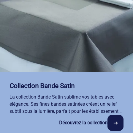
fil teint assure une résistance exceptionnelle aux
exigences de la restauration professionnelle et une
tenue impeccable dans le temps.
Avec notre service de location-entretien, vous
bénéficiez d'un linge toujours impeccable, livré et
repris selon votre rythme.
Collection Bande Satin
La collection Bande Satin sublime vos tables avec
élégance. Ses fines bandes satinées créent un relief
subtil sous la lumière, parfait pour les établissements
qui recherchent sobriété et distinction. Notre collection
Découvrez la collection
Bande Satin s'adapte naturellement à votre
décoration, qu'elle soit classique ou contemporaine.