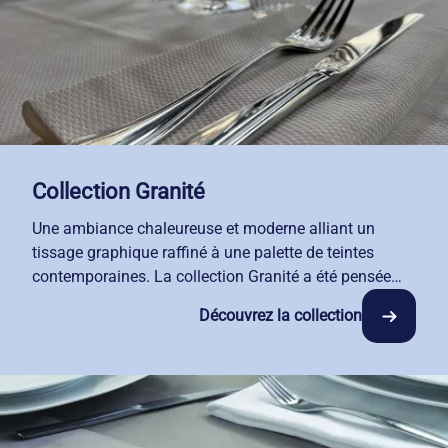
Collection Granité
Une ambiance chaleureuse et moderne alliant un
tissage graphique raffiné à une palette de teintes
contemporaines. La collection Granité a été pensée
pour sublimer vos salles, choisissez parmi nos coloris
Découvrez la collection
harmonieux : blanc, crème ou gris ardoise pour créer
une signature visuelle unique dans votre
établissement.
Pour garantir des couleurs éclatantes lavage après
lavage, nous sélectionnons des finitions haut de
gamme adaptées à chaque coloris. Sa confection en