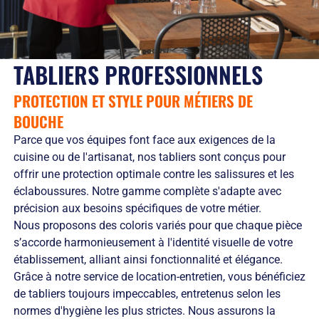
Solutions
locales
domicile
Netexial
de
Métiers du
Hôtellerie
des
en
stockage
service
tenues
quelques
Tapis
de
chiffres
Hygiène
TABLIERS PROFESSIONNELS
travail
Nous
Fontaines
L’engagement
rejoindre
à
PROTECTION ET STYLE POUR MÉTIERS DE
de
Nos
eau
service
agences
BOUCHE
Vêtement
L’innovation
Ils
Salles
Parce que vos équipes font face aux exigences de la
textile
nous
Propres
cuisine ou de l'artisanat, nos tabliers sont conçus pour
Les
font
offrir une protection optimale contre les salissures et les
équipements
confiance
de
RSE
éclaboussures. Notre gamme complète s'adapte avec
protection
et
précision aux besoins spécifiques de votre métier.
individuelle
développement
Nous proposons des coloris variés pour que chaque pièce
Entretien
durable
s’accorde harmonieusement à l'identité visuelle de votre
des
Le
établissement, alliant ainsi fonctionnalité et élégance.
EPI
recyclage
Grâce à notre service de location-entretien, vous bénéficiez
et
chez
de tabliers toujours impeccables, entretenus selon les
obligations
Netexial
employeurs
Actualités
normes d'hygiène les plus strictes. Nous assurons la