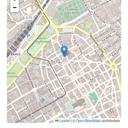
−
Leaflet
|
©
OpenStreetMap
contributors