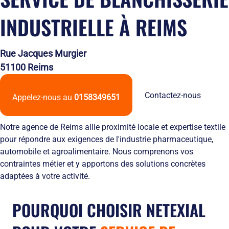
Solutions
locales
domicile
Netexial
de
Métiers du
Hôtellerie
INDUSTRIELLE À REIMS
des
en
stockage
service
tenues
quelques
Tapis
de
chiffres
Hygiène
travail
Nous
Rue Jacques Murgier
Fontaines
L’engagement
rejoindre
51100 Reims
à
de
Nos
eau
service
agences
Vêtement
L’innovation
Ils
Contactez-nous
Appelez-nous au
0158349651
Salles
textile
nous
Propres
Les
font
équipements
confiance
Notre agence de Reims allie proximité locale et expertise textile
de
RSE
pour répondre aux exigences de l'industrie pharmaceutique,
protection
et
automobile et agroalimentaire. Nous comprenons vos
individuelle
développement
contraintes métier et y apportons des solutions concrètes
Entretien
durable
adaptées à votre activité.
des
Le
EPI
recyclage
et
chez
POURQUOI CHOISIR NETEXIAL
obligations
Netexial
employeurs
Actualités