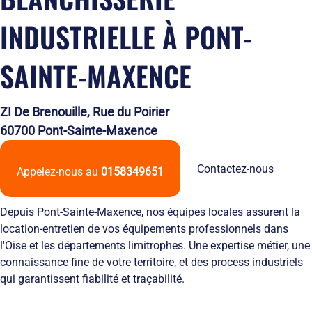
Solutions
locales
domicile
Netexial
de
Métiers du
Hôtellerie
INDUSTRIELLE À PONT-
des
en
stockage
service
tenues
quelques
Tapis
de
chiffres
SAINTE-MAXENCE
Hygiène
travail
Nous
Fontaines
L’engagement
rejoindre
à
de
Nos
eau
ZI De Brenouille, Rue du Poirier
service
agences
Vêtement
L’innovation
Ils
60700 Pont-Sainte-Maxence
Salles
textile
nous
Propres
Les
font
Contactez-nous
équipements
confiance
Appelez-nous au
0158349651
de
RSE
protection
et
Depuis Pont-Sainte-Maxence, nos équipes locales assurent la
individuelle
développement
Entretien
durable
location-entretien de vos équipements professionnels dans
des
Le
l'Oise et les départements limitrophes. Une expertise métier, une
EPI
recyclage
connaissance fine de votre territoire, et des process industriels
et
chez
qui garantissent fiabilité et traçabilité.
obligations
Netexial
employeurs
Actualités