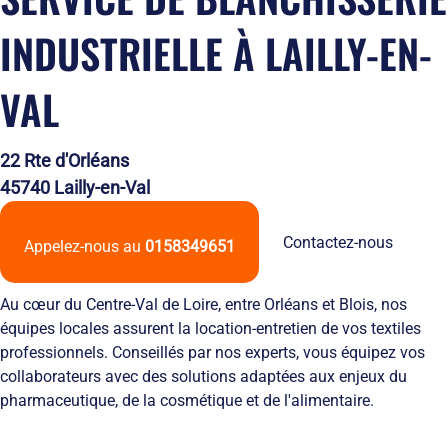
Solutions
locales
domicile
Netexial
de
Métiers du
Hôtellerie
INDUSTRIELLE À LAILLY-EN-
des
en
stockage
service
tenues
quelques
Tapis
de
chiffres
VAL
Hygiène
travail
Nous
Fontaines
L’engagement
rejoindre
à
de
Nos
eau
22 Rte d'Orléans
service
agences
Vêtement
L’innovation
Ils
45740 Lailly-en-Val
Salles
textile
nous
Propres
Les
font
Contactez-nous
équipements
confiance
Appelez-nous au
0158349651
de
RSE
protection
et
Au cœur du Centre-Val de Loire, entre Orléans et Blois, nos
individuelle
développement
Entretien
durable
équipes locales assurent la location-entretien de vos textiles
des
Le
professionnels. Conseillés par nos experts, vous équipez vos
EPI
recyclage
collaborateurs avec des solutions adaptées aux enjeux du
et
chez
pharmaceutique, de la cosmétique et de l'alimentaire.
obligations
Netexial
employeurs
Actualités