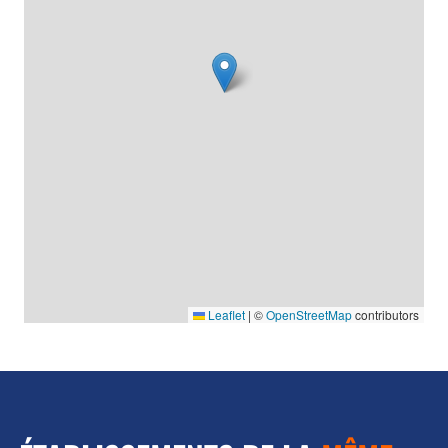
Leaflet
|
©
OpenStreetMap
contributors