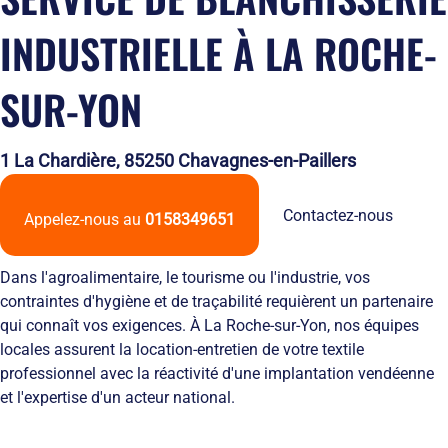
Solutions
locales
domicile
Netexial
de
Métiers du
Hôtellerie
INDUSTRIELLE À LA ROCHE-
des
en
stockage
service
tenues
quelques
Tapis
de
chiffres
SUR-YON
Hygiène
travail
Nous
Fontaines
L’engagement
rejoindre
à
de
Nos
eau
1 La Chardière, 85250 Chavagnes-en-Paillers
service
agences
Vêtement
L’innovation
Ils
Salles
textile
nous
Contactez-nous
Propres
Appelez-nous au
0158349651
Les
font
équipements
confiance
de
RSE
Dans l'agroalimentaire, le tourisme ou l'industrie, vos
protection
et
contraintes d'hygiène et de traçabilité requièrent un partenaire
individuelle
développement
qui connaît vos exigences. À La Roche-sur-Yon, nos équipes
Entretien
durable
des
Le
locales assurent la location-entretien de votre textile
EPI
recyclage
professionnel avec la réactivité d'une implantation vendéenne
et
chez
et l'expertise d'un acteur national.
obligations
Netexial
employeurs
Actualités