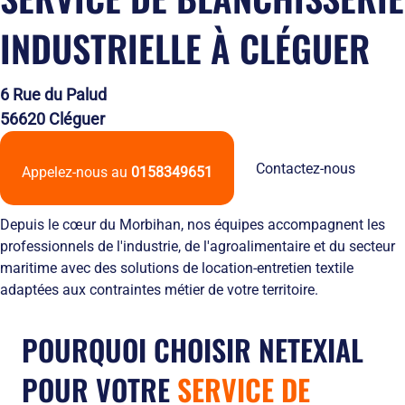
Solutions
locales
domicile
Netexial
de
Métiers du
Hôtellerie
INDUSTRIELLE À CLÉGUER
des
en
stockage
service
tenues
quelques
Tapis
de
chiffres
Hygiène
travail
Nous
6 Rue du Palud
Fontaines
L’engagement
rejoindre
56620 Cléguer
à
de
Nos
eau
service
agences
Vêtement
L’innovation
Ils
Contactez-nous
Appelez-nous au
0158349651
Salles
textile
nous
Propres
Les
font
équipements
confiance
Depuis le cœur du Morbihan, nos équipes accompagnent les
de
RSE
professionnels de l'industrie, de l'agroalimentaire et du secteur
protection
et
maritime avec des solutions de location-entretien textile
individuelle
développement
adaptées aux contraintes métier de votre territoire.
Entretien
durable
des
Le
EPI
recyclage
POURQUOI CHOISIR NETEXIAL
et
chez
obligations
Netexial
POUR VOTRE
SERVICE DE
employeurs
Actualités