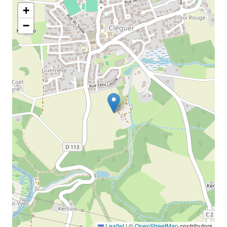
+
−
Leaflet
|
©
OpenStreetMap
contributors