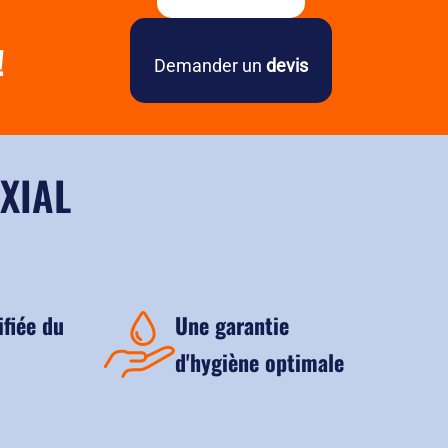
 durablement sans la relâcher
sures sans effort quand humidifiée
!
 manipulation facile et rapide
Demander un
devis
XIAL
ifiée du
Une garantie
d'hygiène optimale