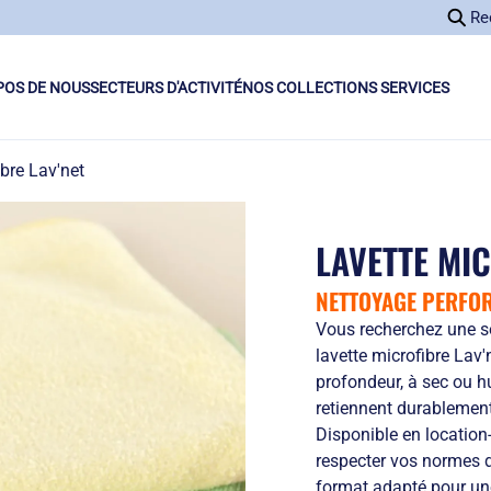
Re
POS DE NOUS
SECTEURS D'ACTIVITÉ
NOS COLLECTIONS SERVICES
ibre Lav'net
LAVETTE MIC
NETTOYAGE PERFO
Vous recherchez une so
lavette microfibre Lav'
profondeur, à sec ou h
retiennent durablement 
Disponible en location-
respecter vos normes d
format adapté pour un