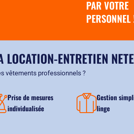
PAR VOTRE
Capte la poussière
Décroche les salis
PERSONNEL 
Format adapté pour
A LOCATION-ENTRETIEN NETE
es vêtements professionnels ?
Prise de mesures
Gestion simpl
individualisée
linge