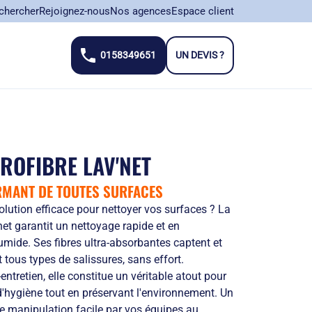
chercher
Rejoignez-nous
Nos agences
Espace client
0158349651
UN DEVIS ?
close
ROFIBRE LAV'NET
RMANT DE TOUTES SURFACES
lution efficace pour nettoyer vos surfaces ? La
net garantit un nettoyage rapide et en
umide. Ses fibres ultra-absorbantes captent et
tous types de salissures, sans effort.
entretien, elle constitue un véritable atout pour
'hygiène tout en préservant l'environnement. Un
e manipulation facile par vos équipes au