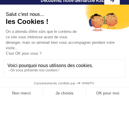
Découvrez notre démarche RSE
l'engagement social.
linkedin
instagram
youtube
Rechercher
facebook
Rejoignez-
nous
Nous contacter
Nos agences
Découvrir nos agences
Espace client
Rejoindre nos équipes
© 2026 Tous droits réservés.
FR
EN
Mentions légales