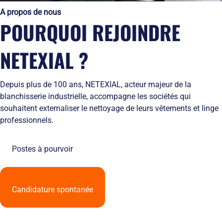
Solutions
locales
domicile
Netexial
A propos de nous
de
Métiers du
Hôtellerie
des
en
POURQUOI REJOINDRE
stockage
service
tenues
quelques
Tapis
de
chiffres
Hygiène
travail
Nous
NETEXIAL ?
Fontaines
L’engagement
rejoindre
à
de
Nos
eau
service
agences
Depuis plus de 100 ans, NETEXIAL, acteur majeur de la
Vêtement
L’innovation
Ils
blanchisserie industrielle, accompagne les sociétés qui
Salles
textile
nous
Propres
souhaitent externaliser le nettoyage de leurs vêtements et linge
Les
font
professionnels.
équipements
confiance
de
RSE
protection
et
Postes à pourvoir
individuelle
développement
Entretien
durable
des
Le
EPI
recyclage
Candidature spontanée
et
chez
obligations
Netexial
employeurs
Actualités