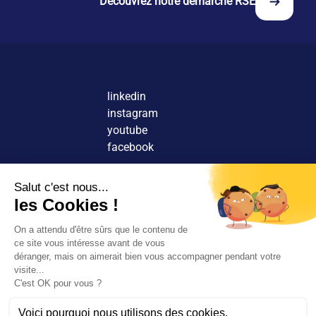
Découvrez notre démarche RSE
l'engagement social.
linkedin
instagram
youtube
facebook
Nous contacter
Découvrir nos agences
Rejoindre nos équipes
© 2026 Tous droits réservés.
FR
EN
Rechercher
Mentions légales
Rejoignez-