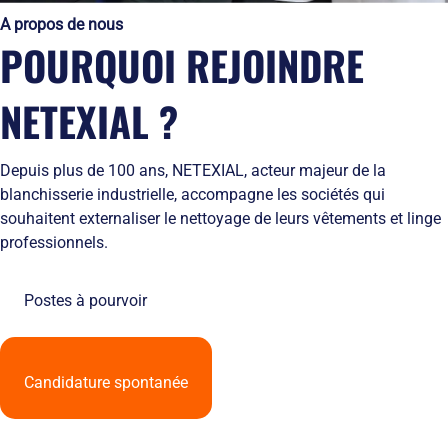
Solutions
locales
domicile
Netexial
A propos de nous
de
Métiers du
Hôtellerie
des
en
POURQUOI REJOINDRE
stockage
service
tenues
quelques
Tapis
de
chiffres
Hygiène
travail
Nous
NETEXIAL ?
Fontaines
L’engagement
rejoindre
à
de
Nos
eau
service
agences
Depuis plus de 100 ans, NETEXIAL, acteur majeur de la
Vêtement
L’innovation
Ils
blanchisserie industrielle, accompagne les sociétés qui
Salles
textile
nous
Propres
souhaitent externaliser le nettoyage de leurs vêtements et linge
Les
font
professionnels.
équipements
confiance
de
RSE
protection
et
Postes à pourvoir
individuelle
développement
Entretien
durable
des
Le
EPI
recyclage
Candidature spontanée
et
chez
obligations
Netexial
employeurs
Actualités