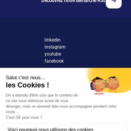
Découvrez notre démarche RSE
l'engagement social.
linkedin
instagram
youtube
facebook
Nous contacter
Découvrir nos agences
Rejoindre nos équipes
© 2026 Tous droits réservés.
FR
EN
Rechercher
Mentions légales
Rejoignez-