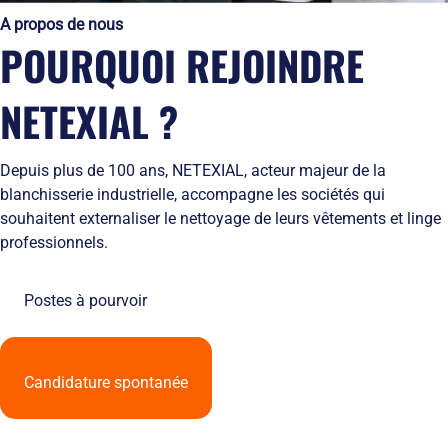
Solutions
locales
domicile
Netexial
A propos de nous
de
Métiers du
Hôtellerie
des
en
POURQUOI REJOINDRE
stockage
service
tenues
quelques
Tapis
de
chiffres
Hygiène
travail
Nous
NETEXIAL ?
Fontaines
L’engagement
rejoindre
à
de
Nos
eau
service
agences
Depuis plus de 100 ans, NETEXIAL, acteur majeur de la
Vêtement
L’innovation
Ils
blanchisserie industrielle, accompagne les sociétés qui
Salles
textile
nous
Propres
souhaitent externaliser le nettoyage de leurs vêtements et linge
Les
font
professionnels.
équipements
confiance
de
RSE
protection
et
Postes à pourvoir
individuelle
développement
Entretien
durable
des
Le
EPI
recyclage
Candidature spontanée
et
chez
obligations
Netexial
employeurs
Actualités