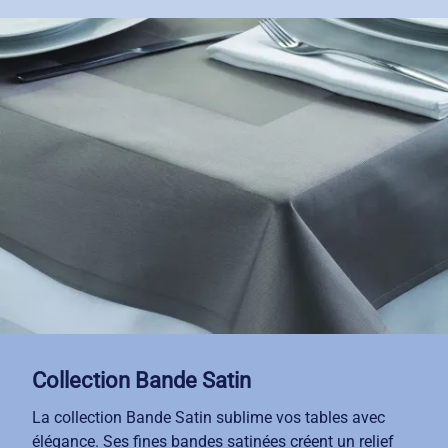
établissement.
Pour garantir des couleurs éclatantes lavage après
lavage, nous sélectionnons des finitions haut de
gamme adaptées à chaque coloris. Sa confection en
fil teint assure une résistance exceptionnelle aux
exigences de la restauration professionnelle et une
tenue impeccable dans le temps.
Avec notre service de location-entretien, vous
bénéficiez d'un linge toujours impeccable, livré et
repris selon votre rythme.
Collection Bande Satin
La collection Bande Satin sublime vos tables avec
élégance. Ses fines bandes satinées créent un relief