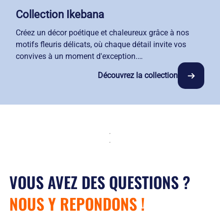
Collection Ikebana
Créez un décor poétique et chaleureux grâce à nos
motifs fleuris délicats, où chaque détail invite vos
convives à un moment d'exception.
Composez des tables d'exception grâce à une gamme
Découvrez la collection
complète : nappes, napperons et serviettes s'adaptent
avec précision à toutes vos dimensions de tables.
Issue du savoir-faire des meilleurs tisseurs français,
cette collection garantit une qualité supérieure et un
confort au toucher particulièrement apprécié de vos
convives.
Avec notre service de location-entretien, votre linge
retrouve fraîcheur et douceur à chaque livraison.
VOUS AVEZ DES QUESTIONS ?
NOUS Y REPONDONS !