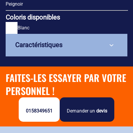
Peignoir
Coloris disponibles
Blanc
Caractéristiques
Composition : 100% coton
FAITES-LES ESSAYER PAR VOTRE
Grammage : 500 g/m²
Motif géométrique à damiers
PERSONNEL !
Tissage minutieux pour douceur maximale
Confort et bien-être garantis
0158349651
Demander un
devis