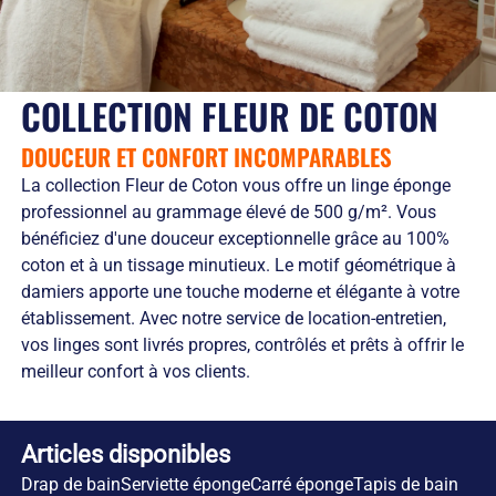
Solutions
locales
domicile
Netexial
de
Métiers du
Hôtellerie
des
en
stockage
service
tenues
quelques
Tapis
de
chiffres
Hygiène
COLLECTION FLEUR DE COTON
travail
Nous
Fontaines
L’engagement
rejoindre
à
DOUCEUR ET CONFORT INCOMPARABLES
de
Nos
eau
service
agences
La collection Fleur de Coton vous offre un linge éponge
Vêtement
L’innovation
Ils
professionnel au grammage élevé de 500 g/m². Vous
Salles
textile
nous
bénéficiez d'une douceur exceptionnelle grâce au 100%
Propres
Les
font
coton et à un tissage minutieux. Le motif géométrique à
équipements
confiance
damiers apporte une touche moderne et élégante à votre
de
RSE
protection
et
établissement. Avec notre service de location-entretien,
individuelle
développement
vos linges sont livrés propres, contrôlés et prêts à offrir le
Entretien
durable
meilleur confort à vos clients.
des
Le
EPI
recyclage
et
chez
Articles disponibles
obligations
Netexial
employeurs
Actualités
Drap de bain
Serviette éponge
Carré éponge
Tapis de bain