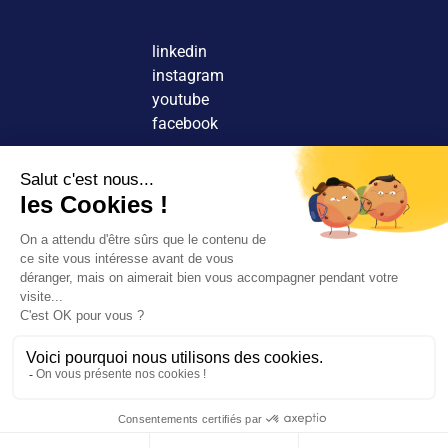
linkedin
instagram
youtube
facebook
Nous contacter
Découvrir nos agences
Rejoindre nos équipes
© 2026 Tous droits réservés.
FR
EN
Rechercher
Rejoignez-
Mentions légales
nous
Politique de confidentialité
Nos agences
Politique de cookies
Espace client