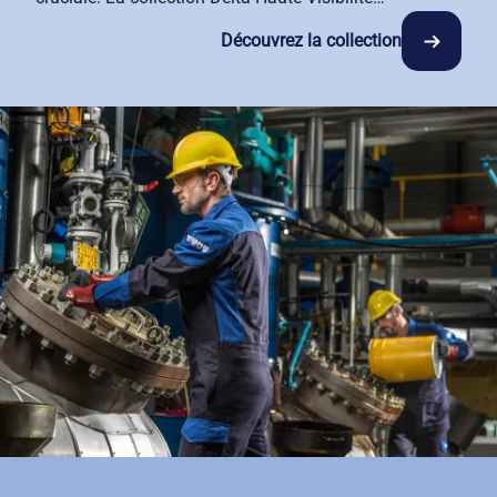
Multirisques combine protection thermique, chimique,
Découvrez la collection
électrique et électrostatique avec une haute visibilité
classe 2. Tissu haute technologie dernière génération,
patronage étudié pour le confort dans tous les
mouvements, nombreuses poches pour la praticité.
Avec notre service de location-entretien, vos EPI
restent conformes aux normes et performants dans le
temps. Nous prenons en charge l'entretien spécialisé
de ces vêtements techniques pour garantir leur
efficacité protectrice.