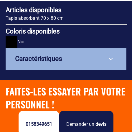
Articles disponibles
Tapis absorbant 70 x 80 cm
Coloris disponibles
Noir
Caractéristiques
Composition : Polyester / Viscose /
FAITES-LES ESSAYER PAR VOTRE
Polypropylène
Poids : 630 grammes
PERSONNEL !
Dimensions : 70 x 80 cm
Capacité d'absorption : jusqu'à 4 litres (huile, eau,
solvant, liquides graisseux)
0158349651
Demander un
devis
Propriétés anti-glisse pour sécuriser les zones de
passage