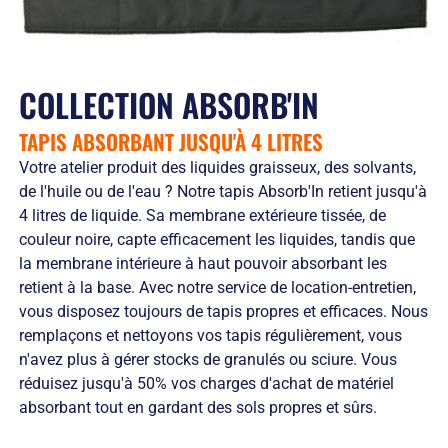
Solutions
locales
domicile
Netexial
de
Métiers du
Hôtellerie
des
en
stockage
service
tenues
quelques
Tapis
de
chiffres
Hygiène
COLLECTION ABSORB'IN
travail
Nous
Fontaines
L’engagement
rejoindre
à
TAPIS ABSORBANT JUSQU'À 4 LITRES
de
Nos
eau
service
agences
Votre atelier produit des liquides graisseux, des solvants,
Vêtement
L’innovation
Ils
de l'huile ou de l'eau ? Notre tapis Absorb'In retient jusqu'à
Salles
textile
nous
4 litres de liquide. Sa membrane extérieure tissée, de
Propres
Les
font
couleur noire, capte efficacement les liquides, tandis que
équipements
confiance
la membrane intérieure à haut pouvoir absorbant les
de
RSE
protection
et
retient à la base. Avec notre service de location-entretien,
individuelle
développement
vous disposez toujours de tapis propres et efficaces. Nous
Entretien
durable
remplaçons et nettoyons vos tapis régulièrement, vous
des
Le
n'avez plus à gérer stocks de granulés ou sciure. Vous
EPI
recyclage
réduisez jusqu'à 50% vos charges d'achat de matériel
et
chez
absorbant tout en gardant des sols propres et sûrs.
obligations
Netexial
employeurs
Actualités