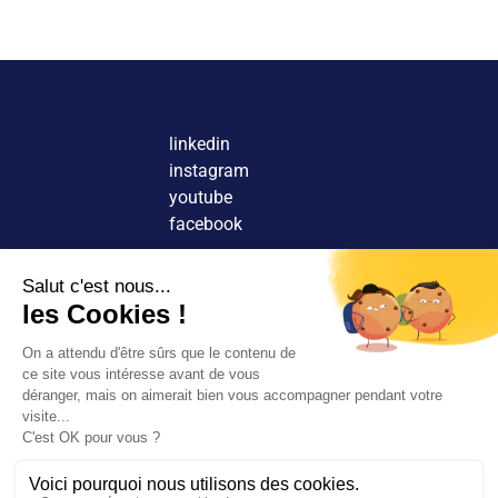
linkedin
instagram
youtube
facebook
Nous contacter
Découvrir nos agences
Rejoindre nos équipes
© 2026 Tous droits réservés.
FR
EN
Rechercher
Rejoignez-
Mentions légales