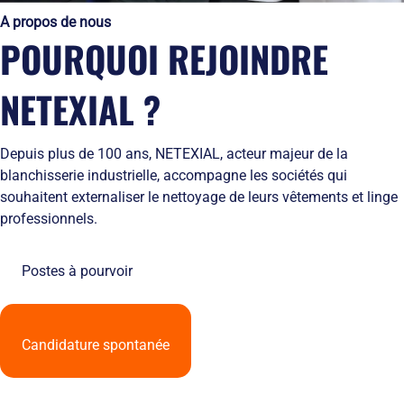
Solutions
locales
domicile
Netexial
A propos de nous
de
Métiers du
Hôtellerie
des
en
POURQUOI REJOINDRE
stockage
service
tenues
quelques
Tapis
de
chiffres
Hygiène
travail
Nous
NETEXIAL ?
Fontaines
L’engagement
rejoindre
à
de
Nos
eau
service
agences
Depuis plus de 100 ans, NETEXIAL, acteur majeur de la
Vêtement
L’innovation
Ils
blanchisserie industrielle, accompagne les sociétés qui
Salles
textile
nous
Propres
souhaitent externaliser le nettoyage de leurs vêtements et linge
Les
font
professionnels.
équipements
confiance
de
RSE
protection
et
Postes à pourvoir
individuelle
développement
Entretien
durable
des
Le
EPI
recyclage
Candidature spontanée
et
chez
obligations
Netexial
employeurs
Actualités