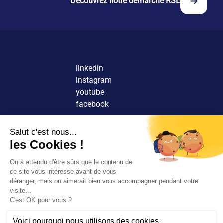
Découvrez notre démarche RSE
l'engagement social.
linkedin
instagram
youtube
facebook
Nous contacter
Découvrir nos agences
Rejoindre nos équipes
© 2026 Tous droits réservés.
FR
EN
Rechercher
Mentions légales
Rejoignez-