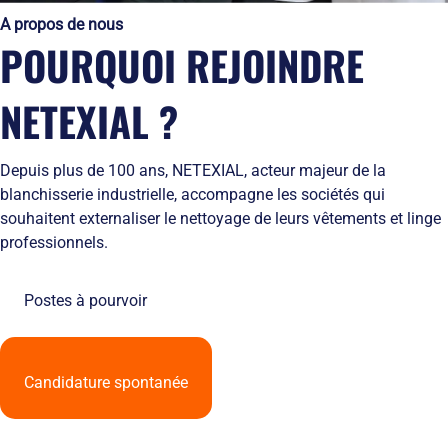
Solutions
locales
domicile
Netexial
A propos de nous
de
Métiers du
Hôtellerie
des
en
POURQUOI REJOINDRE
stockage
service
tenues
quelques
Tapis
de
chiffres
Hygiène
travail
Nous
NETEXIAL ?
Fontaines
L’engagement
rejoindre
à
de
Nos
eau
service
agences
Depuis plus de 100 ans, NETEXIAL, acteur majeur de la
Vêtement
L’innovation
Ils
blanchisserie industrielle, accompagne les sociétés qui
Salles
textile
nous
Propres
souhaitent externaliser le nettoyage de leurs vêtements et linge
Les
font
professionnels.
équipements
confiance
de
RSE
protection
et
Postes à pourvoir
individuelle
développement
Entretien
durable
des
Le
EPI
recyclage
Candidature spontanée
et
chez
obligations
Netexial
employeurs
Actualités