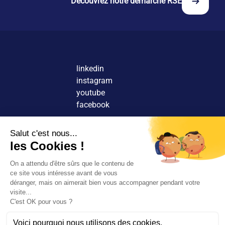
Découvrez notre démarche RSE
l'engagement social.
linkedin
instagram
youtube
facebook
Nous contacter
Découvrir nos agences
Rejoindre nos équipes
© 2026 Tous droits réservés.
FR
EN
Rechercher
Mentions légales
Rejoignez-