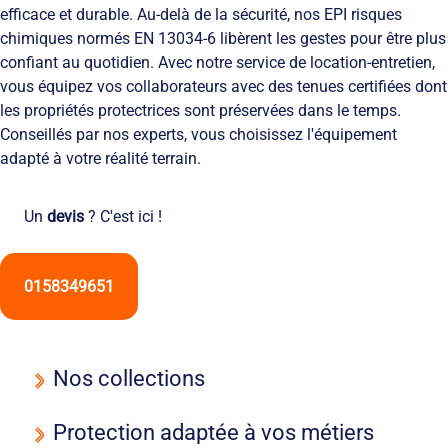
Solutions
locales
domicile
Netexial
efficace et durable. Au-delà de la sécurité, nos EPI risques
de
Métiers du
Hôtellerie
des
en
chimiques normés EN 13034-6 libèrent les gestes pour être plus
stockage
service
tenues
quelques
confiant au quotidien. Avec notre service de location-entretien,
Tapis
de
chiffres
vous équipez vos collaborateurs avec des tenues certifiées dont
Hygiène
travail
Nous
Fontaines
les propriétés protectrices sont préservées dans le temps.
L’engagement
rejoindre
à
Conseillés par nos experts, vous choisissez l'équipement
de
Nos
eau
adapté à votre réalité terrain.
service
agences
Vêtement
L’innovation
Ils
Salles
textile
nous
Propres
Un
devis
? C'est ici !
Les
font
équipements
confiance
de
RSE
protection
et
0158349651
individuelle
développement
Entretien
durable
des
Le
EPI
recyclage
Nos collections
et
chez
obligations
Netexial
Protection adaptée à vos métiers
employeurs
Actualités