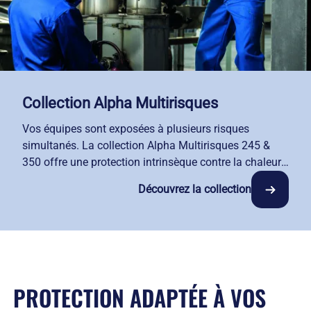
Collection Alpha Multirisques
Vos équipes sont exposées à plusieurs risques
simultanés. La collection Alpha Multirisques 245 &
350 offre une protection intrinsèque contre la chaleur,
les flammes, les arcs électriques, l'électricité statique
Découvrez la collection
et les légères projections chimiques. Vous choisissez
entre deux grammages selon l'intensité de vos risques
métier : 245 g/m² pour la souplesse, 350 g/m² pour la
robustesse renforcée. Conforme aux dernières normes
internationales, cette collection allie sécurité maximale
et confort optimal au quotidien. Disponible en
PROTECTION ADAPTÉE À VOS
location-entretien pour garantir les performances