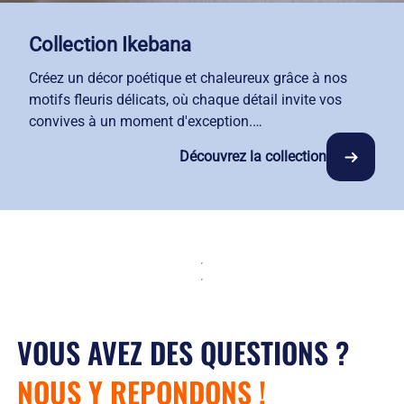
Collection Ikebana
Créez un décor poétique et chaleureux grâce à nos
motifs fleuris délicats, où chaque détail invite vos
convives à un moment d'exception.
Composez des tables d'exception grâce à une gamme
Découvrez la collection
complète : nappes, napperons et serviettes s'adaptent
avec précision à toutes vos dimensions de tables.
Issue du savoir-faire des meilleurs tisseurs français,
cette collection garantit une qualité supérieure et un
confort au toucher particulièrement apprécié de vos
convives.
Avec notre service de location-entretien, votre linge
retrouve fraîcheur et douceur à chaque livraison.
VOUS AVEZ DES QUESTIONS ?
NOUS Y REPONDONS !