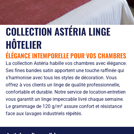
Solutions
locales
domicile
Netexial
de
Métiers du
Hôtellerie
des
en
stockage
service
tenues
quelques
Tapis
de
chiffres
Hygiène
COLLECTION ASTÉRIA LINGE
travail
Nous
Fontaines
L’engagement
rejoindre
à
HÔTELIER
de
Nos
eau
service
agences
Vêtement
ÉLÉGANCE INTEMPORELLE POUR VOS CHAMBRES
L’innovation
Ils
Salles
textile
nous
La collection Astéria habille vos chambres avec élégance.
Propres
Les
font
Ses fines bandes satin apportent une touche raffinée qui
équipements
confiance
s'harmonise avec tous les styles de décoration. Vous
de
RSE
offrez à vos clients un linge de qualité professionnelle,
protection
et
confortable et durable. Notre service de location-entretien
individuelle
développement
Entretien
durable
vous garantit un linge impeccable livré chaque semaine.
des
Le
Le grammage de 120 g/m² assure confort et résistance
EPI
recyclage
face aux lavages industriels répétés.
et
chez
obligations
Netexial
employeurs
Actualités