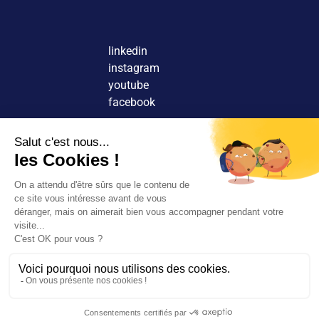
linkedin
instagram
youtube
facebook
Nous contacter
Découvrir nos agences
Rejoindre nos équipes
© 2026 Tous droits réservés.
FR
EN
Rechercher
Rejoignez-
Mentions légales
nous
Politique de confidentialité
Nos agences
Politique de cookies
Espace client