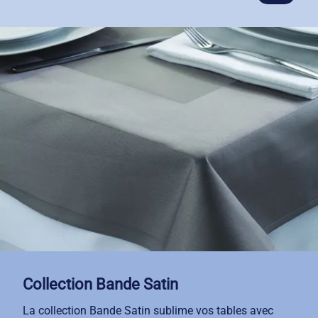
une signature visuelle unique dans votre
établissement.
Pour garantir des couleurs éclatantes lavage après
lavage, nous sélectionnons des finitions haut de
gamme adaptées à chaque coloris. Sa confection en
fil teint assure une résistance exceptionnelle aux
exigences de la restauration professionnelle et une
tenue impeccable dans le temps.
Avec notre service de location-entretien, vous
bénéficiez d'un linge toujours impeccable, livré et
repris selon votre rythme.
Collection Bande Satin
La collection Bande Satin sublime vos tables avec