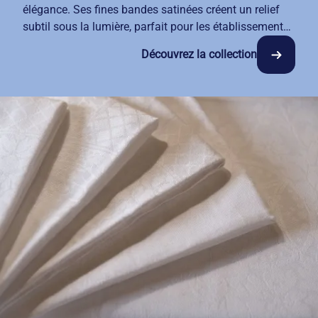
élégance. Ses fines bandes satinées créent un relief
subtil sous la lumière, parfait pour les établissements
qui recherchent sobriété et distinction. Notre collection
Découvrez la collection
Bande Satin s'adapte naturellement à votre
décoration, qu'elle soit classique ou contemporaine.
Avec notre service de location-entretien, vos nappes,
serviettes et napperons restent impeccables semaine
après semaine. Trois coloris modernes vous
permettent d'harmoniser votre décoration selon vos
envies.