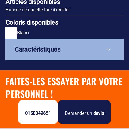
Articles disponibles
Housse de couette
Taie d'oreiller
Coloris disponibles
Blanc
Caractéristiques
Composition : 80% coton / 20% polyester
FAITES-LES ESSAYER PAR VOTRE
Grammage : 120 g/m²
Finition bandes satin élégantes
PERSONNEL !
Résistance aux lavages industriels répétés
Confort optimal pour vos clients
Confection professionnelle haute qualité
0158349651
Demander un
devis