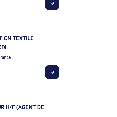
ION TEXTILE
CDI
France
R H/F (AGENT DE