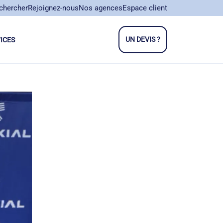
chercher
Rejoignez-nous
Nos agences
Espace client
UN DEVIS ?
ICES
close