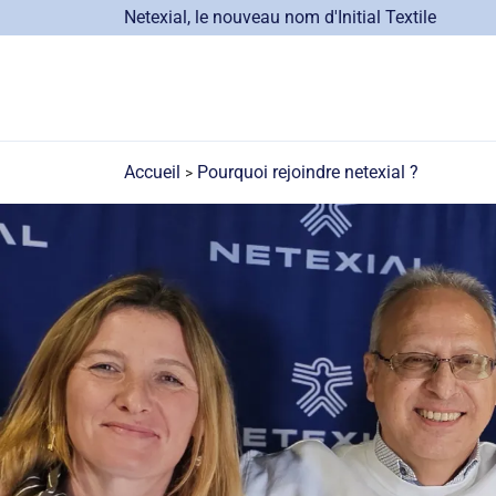
Aller
Netexial, le nouveau nom d'Initial Textile
au
contenu
principal
Accueil
Pourquoi rejoindre netexial ?
Fil
d'Ariane